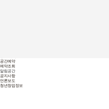
언론보도
청년창업정보
청년놀이터
창업놀이터
프로그램
2025년 프로그램
이전 프로그램 리뷰
입주기업
2026년
2025년
멤버십 회원
공간 예약
공간예약
예약조회
알림공간
공지사항
언론보도
청년창업정보