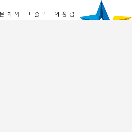
청년놀이터
창업놀이터
프로그램
2026년 프로그램
이전 프로그램 리뷰
입주기업
2026년
2025년
멤버십 회원
공간 예약
공간예약
예약조회
알림공간
공지사항