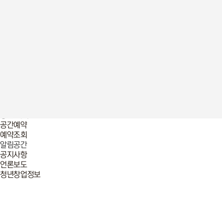
언론보도
청년창업정보
청년놀이터
창업놀이터
프로그램
2025년 프로그램
이전 프로그램 리뷰
입주기업
2026년
2025년
멤버십 회원
공간 예약
공간예약
예약조회
알림공간
공지사항
언론보도
청년창업정보