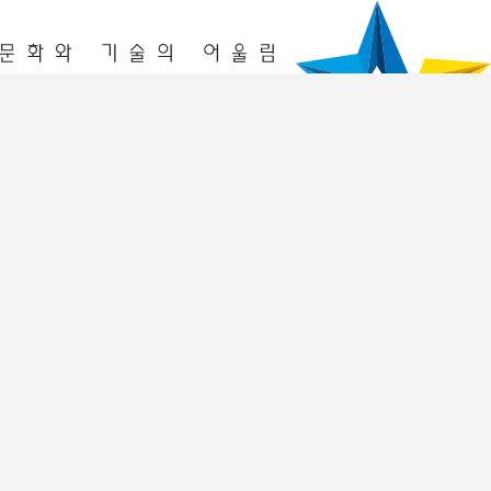
청년놀이터
창업놀이터
프로그램
2026년 프로그램
이전 프로그램 리뷰
입주기업
2026년
2025년
멤버십 회원
공간 예약
공간예약
예약조회
알림공간
공지사항