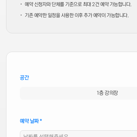
·
예약 신청자와 단체를 기준으로 최대 2건 예약 가능합니다.
제4조 (처리하는 개인정보 항목)
·
기존 예약한 일정을 사용한 이후 추가 예약이 가능합니다.
청년놀이터는 다음과 같은 개인정보를 처리합니다.
회원 가입 및 관리
: 이름, 전화번호, 이메일
서비스 제공
: 이름, 전화번호, 이메일, 주소, 직업
자동 수집 정보
: IP주소, 쿠키, 방문 기록
제5조 (개인정보의 파기)
개인정보 보유기간 경과, 처리 목적 달성 시 즉시 파기합니다.
공간
전자적 파일
: 복구 불가능한 방식으로 삭제
종이 문서
: 분쇄 또는 소각
1층 강의장
제6조 (쿠키 사용 안내)
청년놀이터는 맞춤 서비스를 제공하기 위해 쿠키(cookie)를 사용합니다.
예약 날짜
*
목적
: 서비스 이용 형태 분석 및 보안 접속