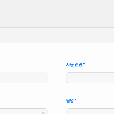
사용 인원
*
팀명
*