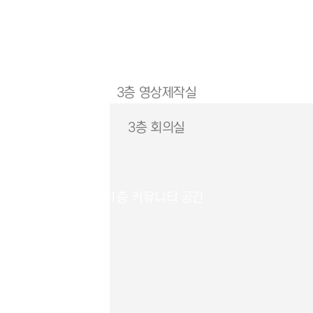
3층
영상제작실
3층
회의실
1층
커뮤니티 공간