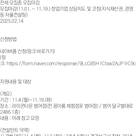
전체
모집중
모집마감
모집마감
(11.01. ~ 11.19.) 창업기업 상담지도 및 코칭(지식재산권, 경영
등 자율컨설팅)
2025.02.14
신청방법
네이버폼 신청(링크 바로가기)
(링
크:
https://form.naver.com/response/9LcG85H1Ctsw2AJP1rC9c
지원내용 및 대상
<개요>
기간 : 11.4.(월)~11.19.(화)
장소 : 라이콘타운 범어점(전 꿈이룸 체험점포 범어점) / 범어 달구벌대로
2486 1층)
내용 : 아래 참고 요망
<컨설턴트 약력>