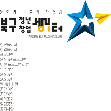
청년놀이터
창업놀이터
프로그램
2026년 프로그램
이전 프로그램 리뷰
입주기업
2026년
2025년
멤버십 회원
공간 예약
공간예약
예약조회
알림공간
공지사항