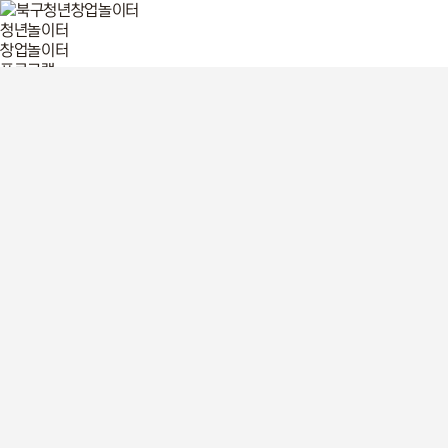
청년놀이터
창업놀이터
프로그램
2026년 프로그램
이전 프로그램 리뷰
입주기업
2026년
2025년
멤버십 회원
공간 예약
공간예약
예약조회
알림공간
공지사항
언론보도
청년창업정보
청년놀이터
창업놀이터
프로그램
2025년 프로그램
이전 프로그램 리뷰