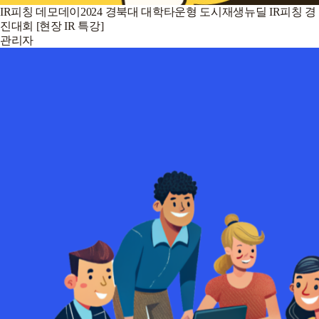
IR피칭 데모데이2024 경북대 대학타운형 도시재생뉴딜 IR피칭 경
진대회 [현장 IR 특강]
관리자