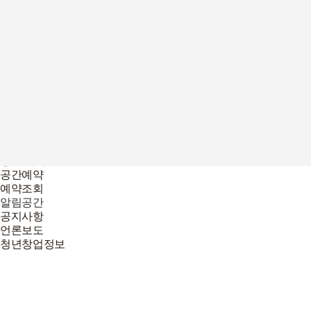
언론보도
청년창업정보
청년놀이터
창업놀이터
프로그램
2025년 프로그램
이전 프로그램 리뷰
입주기업
2026년
2025년
멤버십 회원
공간 예약
공간예약
예약조회
알림공간
공지사항
언론보도
청년창업정보