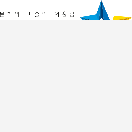
청년놀이터
창업놀이터
프로그램
2026년 프로그램
이전 프로그램 리뷰
입주기업
2026년
2025년
멤버십 회원
공간 예약
공간예약
예약조회
알림공간
공지사항