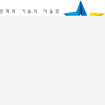
청년놀이터
창업놀이터
프로그램
2026년 프로그램
이전 프로그램 리뷰
입주기업
2026년
2025년
멤버십 회원
공간 예약
공간예약
예약조회
알림공간
공지사항