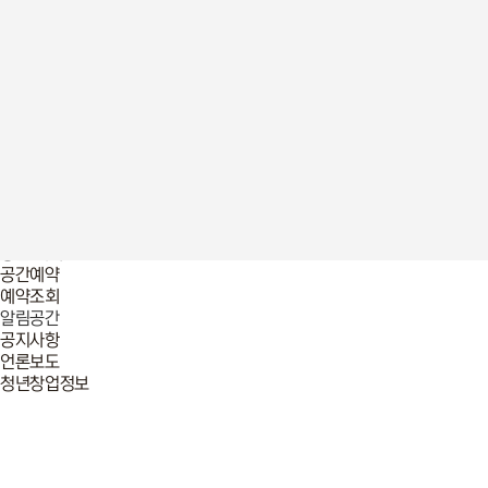
언론보도
청년창업정보
청년놀이터
창업놀이터
프로그램
2025년 프로그램
이전 프로그램 리뷰
입주기업
2026년
2025년
멤버십 회원
공간 예약
공간예약
예약조회
알림공간
공지사항
언론보도
청년창업정보