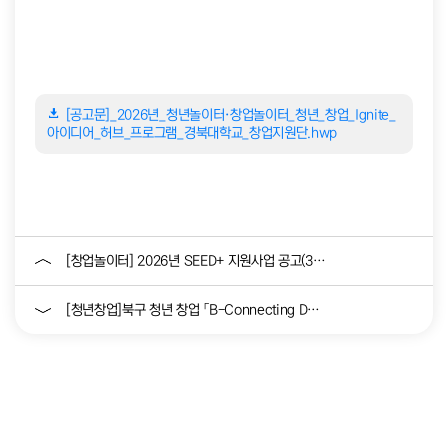
[공고문]_2026년_청년놀이터·창업놀이터_청년_창업_Ignite_
아이디어_허브_프로그램_경북대학교_창업지원단.hwp
[창업놀이터] 2026년 SEED+ 지원사업 공고(3.16 ~ 10.30...
[청년창업]북구 청년 창업 「B-Connecting Day」 참가자 모집...