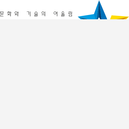
청년놀이터
창업놀이터
프로그램
2026년 프로그램
이전 프로그램 리뷰
입주기업
2026년
2025년
멤버십 회원
공간 예약
공간예약
예약조회
알림공간
공지사항