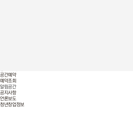
언론보도
청년창업정보
청년놀이터
창업놀이터
프로그램
2025년 프로그램
이전 프로그램 리뷰
입주기업
2026년
2025년
멤버십 회원
공간 예약
공간예약
예약조회
알림공간
공지사항
언론보도
청년창업정보