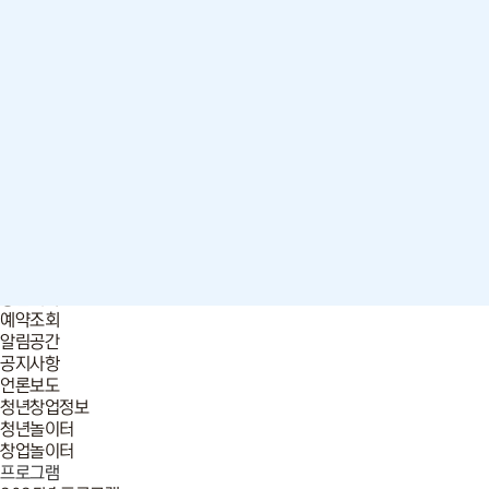
청년놀이터
창업놀이터
프로그램
2026년 프로그램
이전 프로그램 리뷰
입주기업
2026년
2025년
멤버십 회원
공간 예약
공간예약
예약조회
알림공간
공지사항
언론보도
청년창업정보
청년놀이터
창업놀이터
프로그램