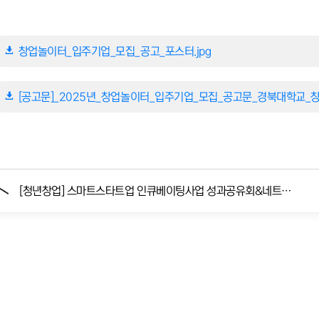
창업놀이터_입주기업_모집_공고_포스터.jpg
[공고문]_2025년_창업놀이터_입주기업_모집_공고문_경북대학교_창
[청년창업] 스마트스타트업 인큐베이팅사업 성과공유회&네트워킹 데이